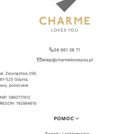
58 661 38 71
sklep@charmelovesyou.pl
al. Zwycięstwa 256,
81-525 Gdynia,
woj. pomorskie
NIP: 5862117412
REGON: 192994610
Linki w stopce
POMOC