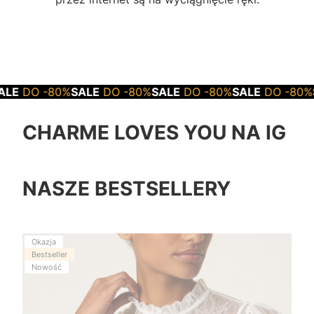
%
SALE
DO -80%
SALE
DO -80%
SALE
DO -80%
SALE
DO -
CHARME LOVES YOU NA IG
NASZE BESTSELLERY
Okazja
Bestseller
Nowość