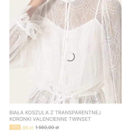
BIAŁA KOSZULA Z TRANSPARENTNEJ
KORONKI VALENCIENNE TWINSET
Cena promocyjna
1 560,00 zł
1 400,00 zł
-10%