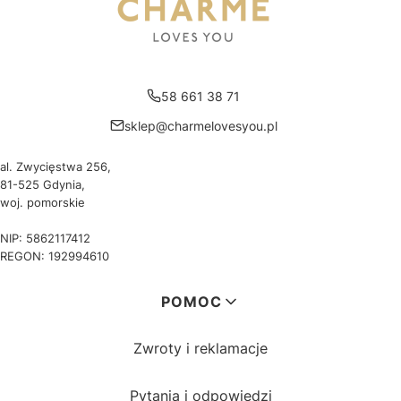
58 661 38 71
sklep@charmelovesyou.pl
al. Zwycięstwa 256,
81-525 Gdynia,
woj. pomorskie
NIP: 5862117412
REGON: 192994610
Linki w stopce
POMOC
Zwroty i reklamacje
Pytania i odpowiedzi