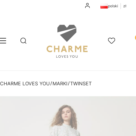
Zaloguj się
polski
zł
Pr
Otwórz wyszukiwarkę
Szukaj
Menu
Ulubione
K
CHARME LOVES YOU
MARKI
TWINSET