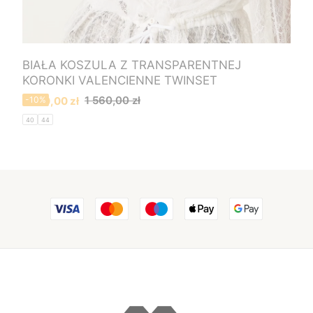
BIAŁA KOSZULA Z TRANSPARENTNEJ
KORONKI VALENCIENNE TWINSET
Cena promocyjna
1 560,00 zł
1 400,00 zł
-10%
40
44