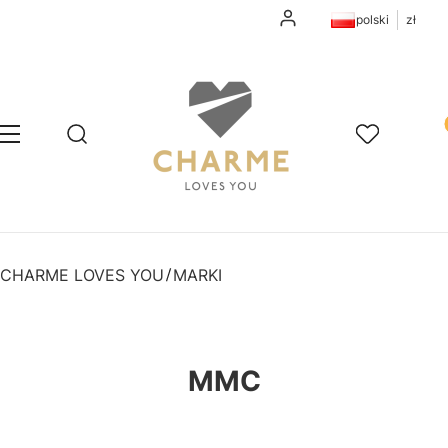
Zaloguj się
polski
zł
Pr
Otwórz wyszukiwarkę
Szukaj
Menu
Ulubione
K
CHARME LOVES YOU
MARKI
MMC