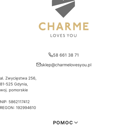
58 661 38 71
sklep@charmelovesyou.pl
al. Zwycięstwa 256,
81-525 Gdynia,
woj. pomorskie
NIP: 5862117412
REGON: 192994610
Linki w stopce
POMOC