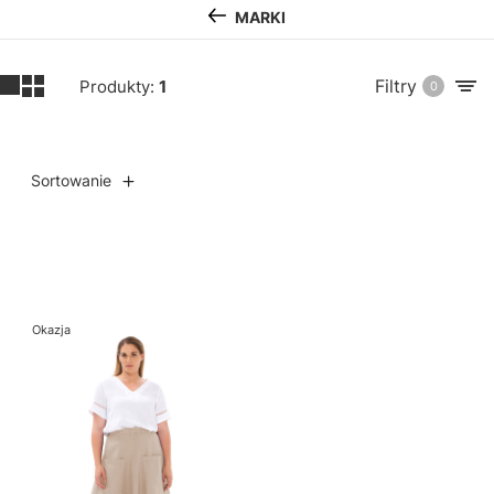
MARKI
Filtry
Produkty:
1
0
Sortowanie
Lista produktów
Okazja