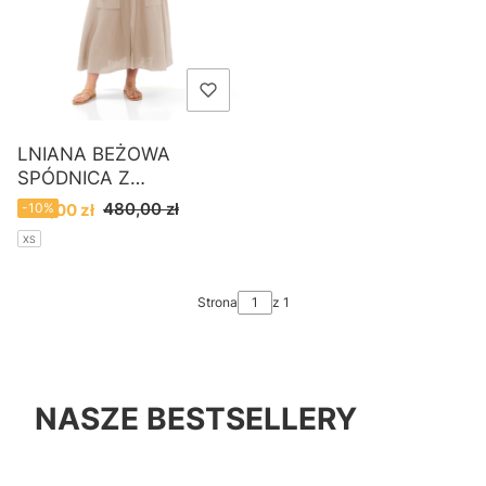
LNIANA BEŻOWA
SPÓDNICA Z
KIESZENIAMI HARIS
Cena promocyjna
480,00 zł
430,00 zł
-10%
COTTON
XS
Strona
z 1
NASZE BESTSELLERY