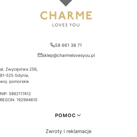
58 661 38 71
sklep@charmelovesyou.pl
al. Zwycięstwa 256,
81-525 Gdynia,
woj. pomorskie
NIP: 5862117412
REGON: 192994610
Linki w stopce
POMOC
Zwroty i reklamacje