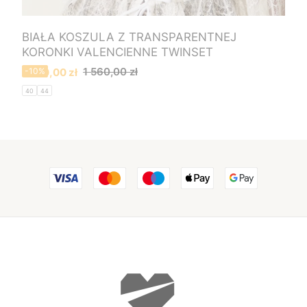
BIAŁA KOSZULA Z TRANSPARENTNEJ
KORONKI VALENCIENNE TWINSET
Cena promocyjna
1 560,00 zł
1 400,00 zł
-10%
40
44