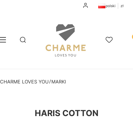
Zaloguj się
polski
zł
Pr
Otwórz wyszukiwarkę
Szukaj
Menu
Ulubione
K
CHARME LOVES YOU
MARKI
HARIS COTTON