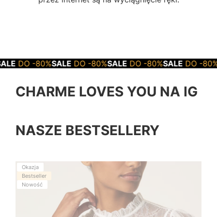
0%
SALE
DO -80%
SALE
DO -80%
SALE
DO -80%
SALE
DO -
CHARME LOVES YOU NA IG
NASZE BESTSELLERY
Okazja
Bestseller
Nowość