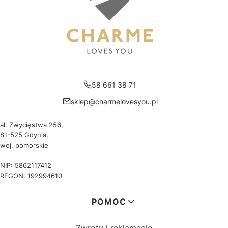
58 661 38 71
sklep@charmelovesyou.pl
al. Zwycięstwa 256,
81-525 Gdynia,
woj. pomorskie
NIP: 5862117412
REGON: 192994610
Linki w stopce
POMOC