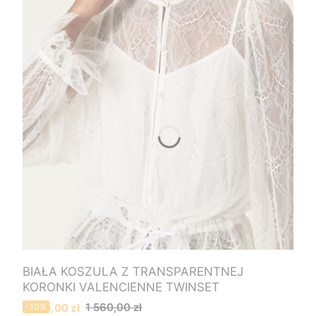
BIAŁA KOSZULA Z TRANSPARENTNEJ
KORONKI VALENCIENNE TWINSET
Cena promocyjna
1 560,00 zł
1 400,00 zł
-10%