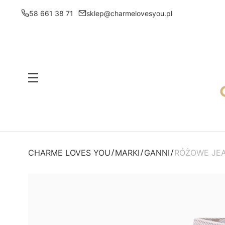
58 661 38 71
sklep@charmelovesyou.pl
Menu
CHARME LOVES YOU
MARKI
GANNI
RÓŻOWE JEA