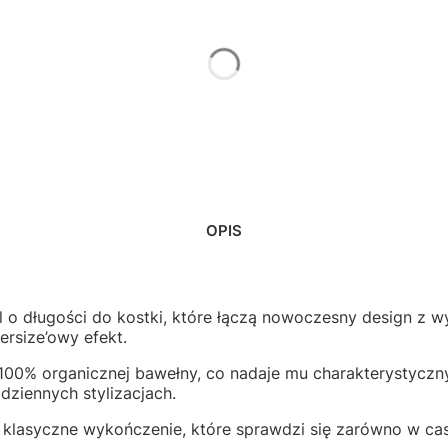
*
Rozmiary damskie
Wybierz
OPIS
 o długości do kostki, które łączą nowoczesny design z wy
rsize’owy efekt.
0% organicznej bawełny, co nadaje mu charakterystyczny,
dziennych stylizacjach.
klasyczne wykończenie, które sprawdzi się zarówno w casu