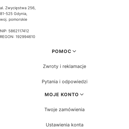
al. Zwycięstwa 256,
81-525 Gdynia,
woj. pomorskie
NIP: 5862117412
REGON: 192994610
Linki w stopce
POMOC
Zwroty i reklamacje
Pytania i odpowiedzi
MOJE KONTO
Twoje zamówienia
Ustawienia konta