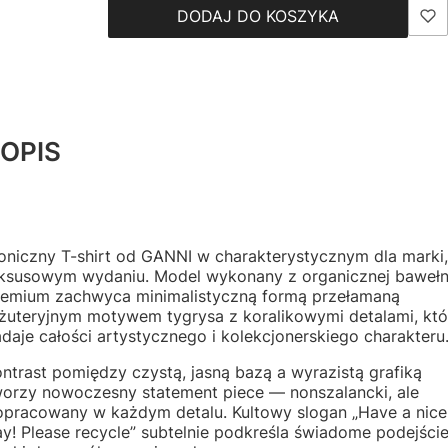
DODAJ DO KOSZYKA
OPIS
oniczny T-shirt od
GANNI
w charakterystycznym dla marki,
uksusowym wydaniu. Model wykonany z organicznej baweł
remium zachwyca minimalistyczną formą przełamaną
iżuteryjnym motywem tygrysa z koralikowymi detalami, któ
daje całości artystycznego i kolekcjonerskiego charakteru
ntrast pomiędzy czystą, jasną bazą a wyrazistą grafiką
worzy nowoczesny statement piece — nonszalancki, ale
opracowany w każdym detalu. Kultowy slogan „Have a nice
y! Please recycle” subtelnie podkreśla świadome podejści