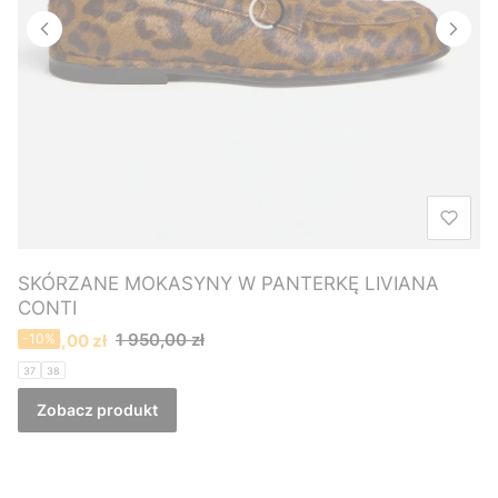
SKÓRZANE MOKASYNY W PANTERKĘ LIVIANA
CONTI
Cena promocyjna
1 950,00 zł
1 760,00 zł
-10%
37
38
Zobacz produkt