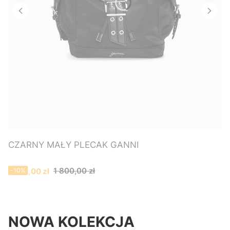
CZARNY MAŁY PLECAK GANNI
Cena promocyjna
1 800,00 zł
1 620,00 zł
-10%
NOWA KOLEKCJA