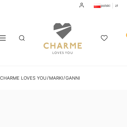
Zaloguj się
polski
zł
Pr
Otwórz wyszukiwarkę
Szukaj
Menu
Ulubione
K
CHARME LOVES YOU
MARKI
GANNI