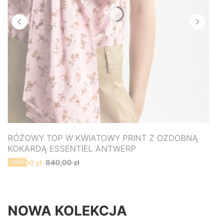
RÓŻOWY TOP W KWIATOWY PRINT Z OZDOBNĄ
KOKARDĄ ESSENTIEL ANTWERP
Cena promocyjna
840,00 zł
760,00 zł
-10%
NOWA KOLEKCJA