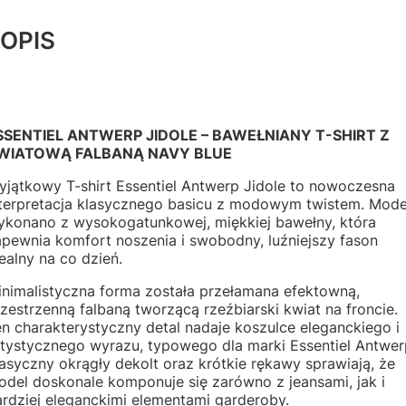
OPIS
SSENTIEL ANTWERP JIDOLE – BAWEŁNIANY T-SHIRT Z
WIATOWĄ FALBANĄ NAVY BLUE
yjątkowy T-shirt Essentiel Antwerp Jidole to nowoczesna
nterpretacja klasycznego basicu z modowym twistem. Mode
ykonano z wysokogatunkowej, miękkiej bawełny, która
apewnia komfort noszenia i swobodny, luźniejszy fason
ealny na co dzień.
inimalistyczna forma została przełamana efektowną,
zestrzenną falbaną tworzącą rzeźbiarski kwiat na froncie.
n charakterystyczny detal nadaje koszulce eleganckiego i
rtystycznego wyrazu, typowego dla marki Essentiel Antwer
asyczny okrągły dekolt oraz krótkie rękawy sprawiają, że
odel doskonale komponuje się zarówno z jeansami, jak i
rdziej eleganckimi elementami garderoby.