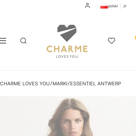
Zaloguj się
polski
zł
Pr
Otwórz wyszukiwarkę
Szukaj
Menu
Ulubione
K
CHARME LOVES YOU
MARKI
ESSENTIEL ANTWERP