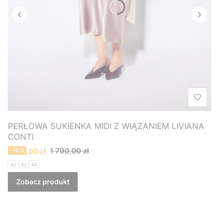
PERŁOWA SUKIENKA MIDI Z WIĄZANIEM LIVIANA
CONTI
Cena promocyjna
1 790,00 zł
1 610,00 zł
-10%
40
42
44
Zobacz produkt