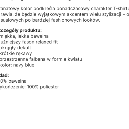
ranatowy kolor podkreśla ponadczasowy charakter T-shirtu
rawia, że będzie wyjątkowym akcentem wielu stylizacji – 
asualowych po bardziej fashionowych looków.
zczegóły produktu:
 miękka, lekka bawełna
luźniejszy fason relaxed fit
okrągły dekolt
krótkie rękawy
przestrzenna falbana w formie kwiatu
kolor: navy blue
ład:
00% bawełna
ykończenie: 100% poliester