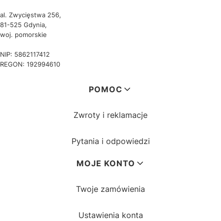
al. Zwycięstwa 256,
81-525 Gdynia,
woj. pomorskie
NIP: 5862117412
REGON: 192994610
Linki w stopce
POMOC
Zwroty i reklamacje
Pytania i odpowiedzi
MOJE KONTO
Twoje zamówienia
Ustawienia konta