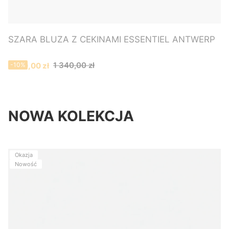
SZARA BLUZA Z CEKINAMI ESSENTIEL ANTWERP
Cena promocyjna
1 340,00 zł
1 200,00 zł
-10%
NOWA KOLEKCJA
Okazja
Nowość