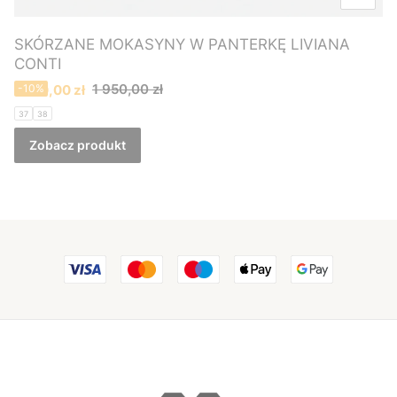
SKÓRZANE MOKASYNY W PANTERKĘ LIVIANA
CONTI
Cena promocyjna
1 950,00 zł
1 760,00 zł
-10%
37
38
Zobacz produkt