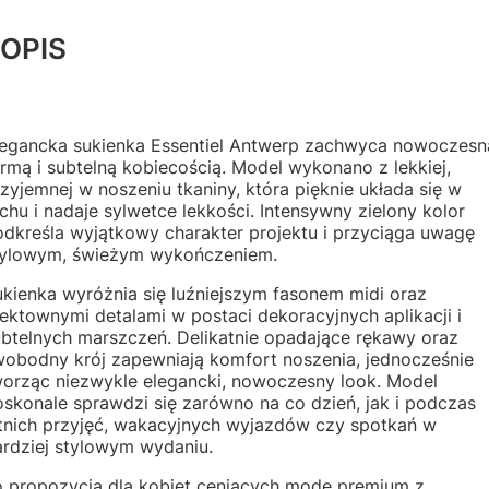
OPIS
legancka sukienka Essentiel Antwerp zachwyca nowoczesn
rmą i subtelną kobiecością. Model wykonano z lekkiej,
zyjemnej w noszeniu tkaniny, która pięknie układa się w
chu i nadaje sylwetce lekkości. Intensywny zielony kolor
odkreśla wyjątkowy charakter projektu i przyciąga uwagę
tylowym, świeżym wykończeniem.
kienka wyróżnia się luźniejszym fasonem midi oraz
ektownymi detalami w postaci dekoracyjnych aplikacji i
ubtelnych marszczeń. Delikatnie opadające rękawy oraz
wobodny krój zapewniają komfort noszenia, jednocześnie
worząc niezwykle elegancki, nowoczesny look. Model
skonale sprawdzi się zarówno na co dzień, jak i podczas
etnich przyjęć, wakacyjnych wyjazdów czy spotkań w
ardziej stylowym wydaniu.
o propozycja dla kobiet ceniących modę premium z