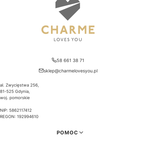
58 661 38 71
sklep@charmelovesyou.pl
al. Zwycięstwa 256,
81-525 Gdynia,
woj. pomorskie
NIP: 5862117412
REGON: 192994610
Linki w stopce
POMOC