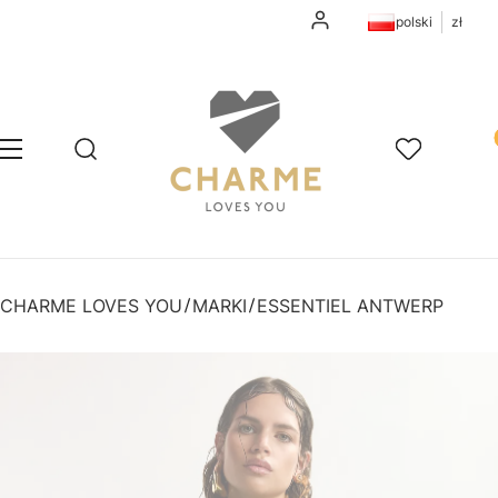
Zaloguj się
polski
zł
Pr
Otwórz wyszukiwarkę
Szukaj
Menu
Ulubione
K
CHARME LOVES YOU
MARKI
ESSENTIEL ANTWERP