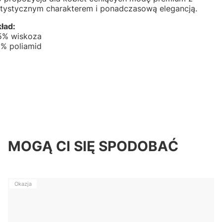
rtystycznym charakterem i ponadczasową elegancją.
ład:
5% wiskoza
5% poliamid
MOGĄ CI SIĘ SPODOBAĆ
Okazja