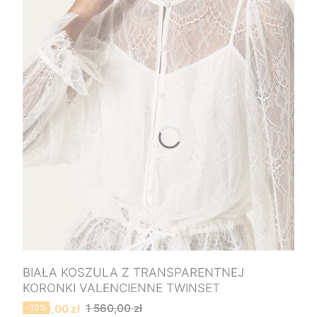
BIAŁA KOSZULA Z TRANSPARENTNEJ
KORONKI VALENCIENNE TWINSET
Cena promocyjna
1 560,00 zł
1 400,00 zł
-10%