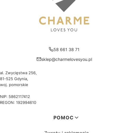
58 661 38 71
sklep@charmelovesyou.pl
al. Zwycięstwa 256,
81-525 Gdynia,
woj. pomorskie
NIP: 5862117412
REGON: 192994610
Linki w stopce
POMOC