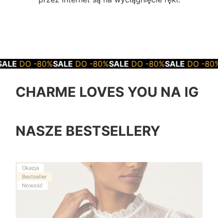
0%
SALE
DO -80%
SALE
DO -80%
SALE
DO -80%
SALE
DO -
CHARME LOVES YOU NA IG
NASZE BESTSELLERY
Okazja
Bestseller
Nowość