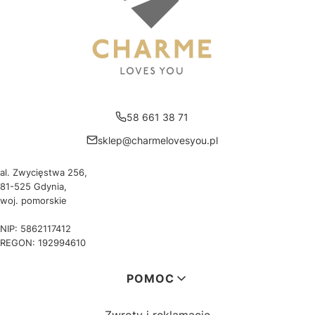
58 661 38 71
sklep@charmelovesyou.pl
al. Zwycięstwa 256,
81-525 Gdynia,
woj. pomorskie
NIP: 5862117412
REGON: 192994610
Linki w stopce
POMOC