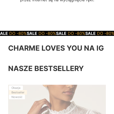
0%
SALE
DO -80%
SALE
DO -80%
SALE
DO -80%
SALE
DO -
CHARME LOVES YOU NA IG
NASZE BESTSELLERY
Okazja
Bestseller
Nowość