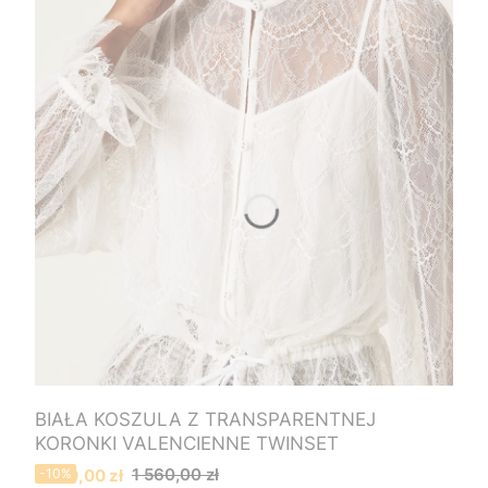
BIAŁA KOSZULA Z TRANSPARENTNEJ
KORONKI VALENCIENNE TWINSET
Cena promocyjna
1 560,00 zł
1 400,00 zł
-10%