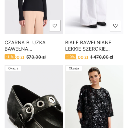
CZARNA BLUZKA
BIAŁE BAWEŁNIANE
BAWEŁNA
LEKKIE SZEROKIE
PRĄŻKOWANA LIVIANA
SPODNIE LIVIANA CONTI
Cena promocyjna
Cena promocyjna
570,00 zł
1 470,00 zł
510,00 zł
-11%
1 320,00 zł
-10%
CONTI
Okazja
Okazja