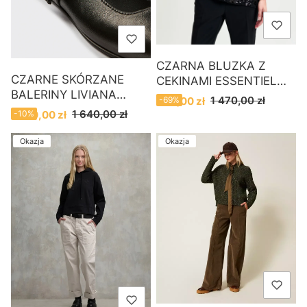
CZARNA BLUZKA Z
CZARNE SKÓRZANE
CEKINAMI ESSENTIEL
BALERINY LIVIANA
ANTWERP
Cena promocyjna
1 470,00 zł
450,00 zł
-69%
CONTI
Cena promocyjna
1 640,00 zł
1 480,00 zł
-10%
Okazja
Okazja