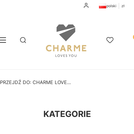
Zaloguj się
polski
zł
Pr
Otwórz wyszukiwarkę
Szukaj
Menu
Ulubione
K
PRZEJDŹ DO:
CHARME LOVES YOU
KATEGORIE