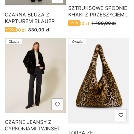
SZTRUKSOWE SPODNIE
KHAKI Z PRZESZYCIEM
CZARNA BLUZA Z
TWINSET
KAPTUREM BLAUER
Cena promocyjna
1 400,00 zł
700,00 zł
-50%
Cena promocyjna
830,00 zł
750,00 zł
-10%
Okazja
Okazja
CZARNE JEANSY Z
CYRKONIAMI TWINSET
TORBA ZE