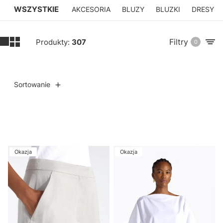
WSZYSTKIE
AKCESORIA
BLUZY
BLUZKI
DRESY
Filtry
Produkty:
307
0
Sortowanie
Lista produktów
Okazja
Okazja