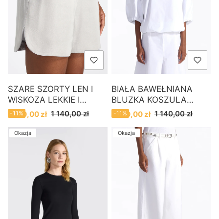
SZARE SZORTY LEN I
BIAŁA BAWEŁNIANA
WISKOZA LEKKIE I
BLUZKA KOSZULA
ELEGANCKIE LIVIANA
LIVIANA CONTI
Cena promocyjna
Cena promocyjna
1 140,00 zł
1 140,00 zł
1 020,00 zł
-11%
1 020,00 zł
-11%
CONTI
Okazja
Okazja