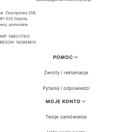
al. Zwycięstwa 256,
81-525 Gdynia,
woj. pomorskie
NIP: 5862117412
REGON: 192994610
Linki w stopce
POMOC
Zwroty i reklamacje
Pytania i odpowiedzi
MOJE KONTO
Twoje zamówienia