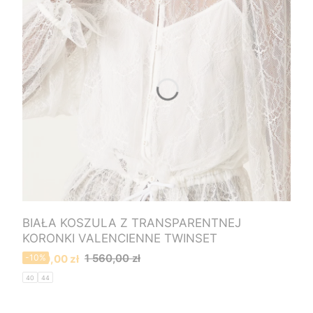
BIAŁA KOSZULA Z TRANSPARENTNEJ
KORONKI VALENCIENNE TWINSET
Cena promocyjna
1 560,00 zł
1 400,00 zł
-10%
40
44