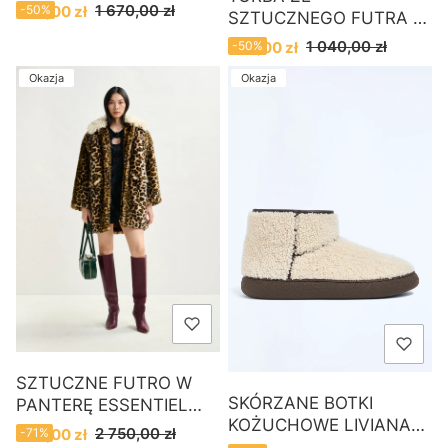
Cena promocyjna
1 670,00 zł
840,00 zł
-50%
SZTUCZNEGO FUTRA W
PANTERĘ ESSENTIEL
Cena promocyjna
1 040,00 zł
520,00 zł
-50%
ANTWERP
Okazja
Okazja
SZTUCZNE FUTRO W
SKÓRZANE BOTKI
PANTERĘ ESSENTIEL
KOŻUCHOWE LIVIANA
ANTWERP
Cena promocyjna
2 750,00 zł
800,00 zł
-71%
CONTI