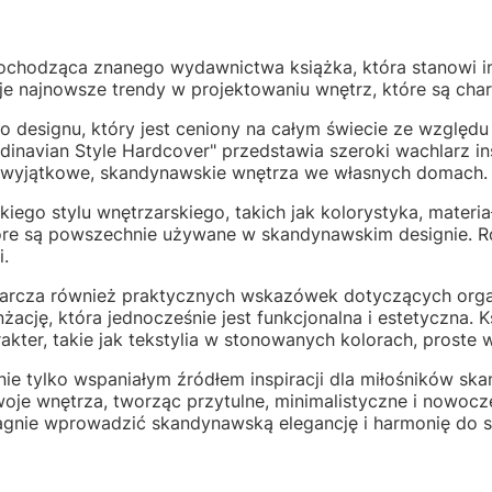
ochodząca znanego wydawnictwa książka, która stanowi i
je najnowsze trendy w projektowaniu wnętrz, które są cha
go designu, który jest ceniony na całym świecie ze względu 
dinavian Style Hardcover" przedstawia szeroki wachlarz i
ć wyjątkowe, skandynawskie wnętrza we własnych domach.
ego stylu wnętrzarskiego, takich jak kolorystyka, materia
tóre są powszechnie używane w skandynawskim designie. Rów
.
rcza również praktycznych wskazówek dotyczących organiz
nżację, która jednocześnie jest funkcjonalna i estetyczna. 
ter, takie jak tekstylia w stonowanych kolorach, proste wz
ie tylko wspaniałym źródłem inspiracji dla miłośników sk
woje wnętrza, tworząc przytulne, minimalistyczne i nowocz
agnie wprowadzić skandynawską elegancję i harmonię do 