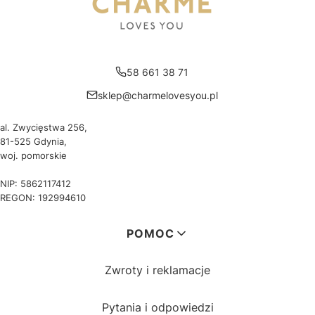
58 661 38 71
sklep@charmelovesyou.pl
al. Zwycięstwa 256,
81-525 Gdynia,
woj. pomorskie
NIP: 5862117412
REGON: 192994610
Linki w stopce
POMOC
Zwroty i reklamacje
Pytania i odpowiedzi