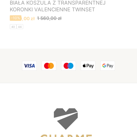
BIAŁA KOSZULA Z TRANSPARENTNEJ
KORONKI VALENCIENNE TWINSET
Cena promocyjna
1 560,00 zł
1 400,00 zł
-10%
40
44