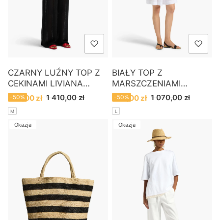
CZARNY LUŹNY TOP Z
BIAŁY TOP Z
CEKINAMI LIVIANA
MARSZCZENIAMI
CONTI
LIVIANA CONTI
Cena promocyjna
Cena promocyjna
1 410,00 zł
1 070,00 zł
700,00 zł
-50%
540,00 zł
-50%
M
L
Okazja
Okazja