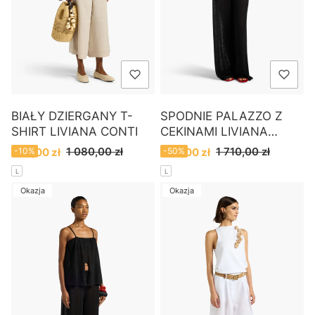
BIAŁY DZIERGANY T-
SPODNIE PALAZZO Z
SHIRT LIVIANA CONTI
CEKINAMI LIVIANA
CONTI
Cena promocyjna
Cena promocyjna
1 080,00 zł
1 710,00 zł
970,00 zł
-10%
850,00 zł
-50%
L
L
Okazja
Okazja