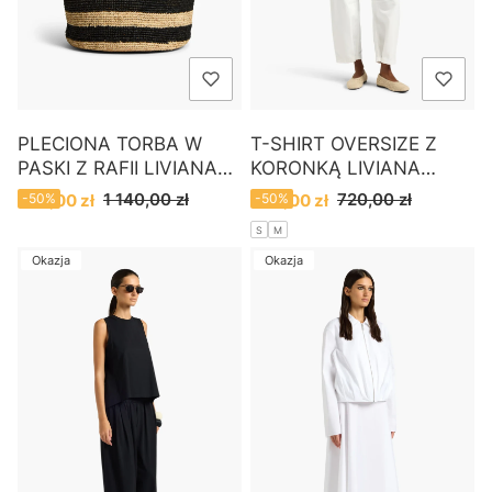
PLECIONA TORBA W
T-SHIRT OVERSIZE Z
PASKI Z RAFII LIVIANA
KORONKĄ LIVIANA
CONTI
CONTI
Cena promocyjna
Cena promocyjna
1 140,00 zł
720,00 zł
570,00 zł
-50%
360,00 zł
-50%
S
M
Okazja
Okazja