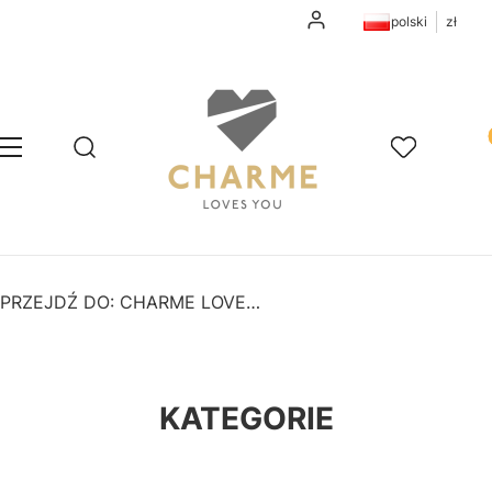
Zaloguj się
polski
zł
Pr
Otwórz wyszukiwarkę
Szukaj
Menu
Ulubione
K
PRZEJDŹ DO:
CHARME LOVES YOU
KATEGORIE