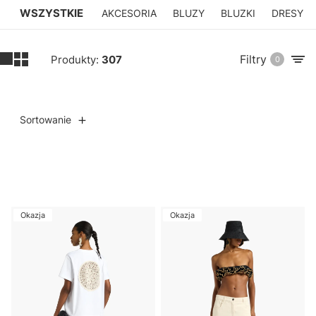
WSZYSTKIE
AKCESORIA
BLUZY
BLUZKI
DRESY
Filtry
Produkty:
307
0
Sortowanie
Lista produktów
Okazja
Okazja