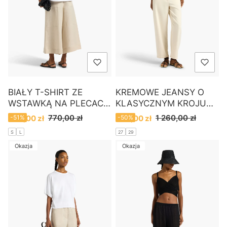
BIAŁY T-SHIRT ZE
KREMOWE JEANSY O
WSTAWKĄ NA PLECACH
KLASYCZNYM KROJU
LIVIANA CONTI
LIVIANA CONTI
Cena promocyjna
Cena promocyjna
770,00 zł
1 260,00 zł
380,00 zł
-51%
630,00 zł
-50%
S
L
27
29
Okazja
Okazja