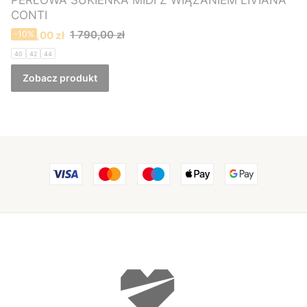
PERŁOWA SUKIENKA MIDI Z WIĄZANIEM LIVIANA
CONTI
Cena promocyjna
1 790,00 zł
1 610,00 zł
-10%
40
42
44
Zobacz produkt