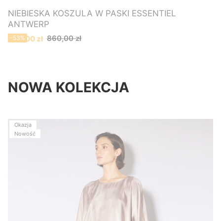
NIEBIESKA KOSZULA W PASKI ESSENTIEL
ANTWERP
Cena promocyjna
860,00 zł
400,00 zł
-53%
NOWA KOLEKCJA
Okazja
Nowość