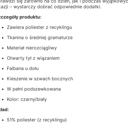
prawdzi się zarówno na co dzień, jak i podczas wyjątkowy
kazji – wystarczy dobrać odpowiednie dodatki.
zczegóły produktu:
Zawiera poliester z recyklingu
Tkanina o średniej gramaturze
Materiał nierozciągliwy
Otwarty tył z wiązaniem
Falbana u dołu
Kieszenie w szwach bocznych
W pełni podszewkowana
Kolor: czarny/biały
ład:
51% poliester (z recyklingu)