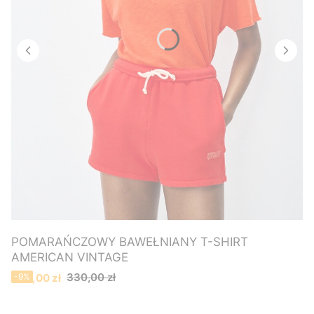
POMARAŃCZOWY BAWEŁNIANY T-SHIRT
AMERICAN VINTAGE
Cena promocyjna
330,00 zł
300,00 zł
-9%