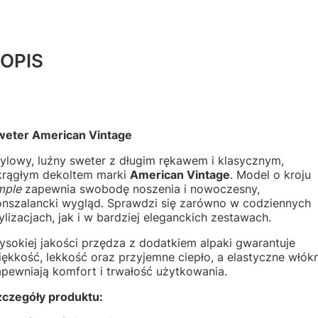
OPIS
weter American Vintage
ylowy, luźny sweter z długim rękawem i klasycznym,
krągłym dekoltem marki
American Vintage
. Model o kroju
mple
zapewnia swobodę noszenia i nowoczesny,
onszalancki wygląd. Sprawdzi się zarówno w codziennych
ylizacjach, jak i w bardziej eleganckich zestawach.
sokiej jakości przędza z dodatkiem alpaki gwarantuje
ękkość, lekkość oraz przyjemne ciepło, a elastyczne włók
pewniają komfort i trwałość użytkowania.
zczegóły produktu: