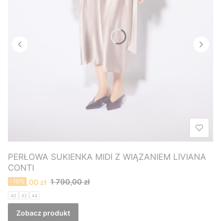
PERŁOWA SUKIENKA MIDI Z WIĄZANIEM LIVIANA
CONTI
Cena promocyjna
1 790,00 zł
1 610,00 zł
-10%
40
42
44
Zobacz produkt