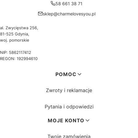
58 661 38 71
sklep@charmelovesyou.pl
al. Zwycięstwa 256,
81-525 Gdynia,
woj. pomorskie
NIP: 5862117412
REGON: 192994610
Linki w stopce
POMOC
Zwroty i reklamacje
Pytania i odpowiedzi
MOJE KONTO
Twoje zamówienia