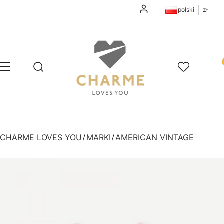
Zaloguj się
polski
zł
Pr
Otwórz wyszukiwarkę
Szukaj
Menu
Ulubione
K
CHARME LOVES YOU
MARKI
AMERICAN VINTAGE