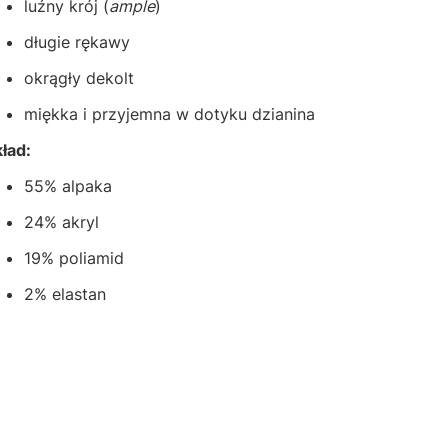
luźny krój (
ample
)
długie rękawy
okrągły dekolt
miękka i przyjemna w dotyku dzianina
ład:
55% alpaka
24% akryl
19% poliamid
2% elastan