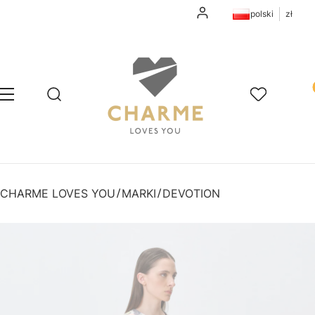
Zaloguj się
polski
zł
Pr
Otwórz wyszukiwarkę
Szukaj
Menu
Ulubione
K
CHARME LOVES YOU
MARKI
DEVOTION