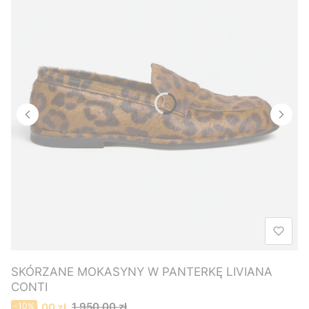
SKÓRZANE MOKASYNY W PANTERKĘ LIVIANA
CONTI
Cena promocyjna
1 950,00 zł
1 760,00 zł
-10%