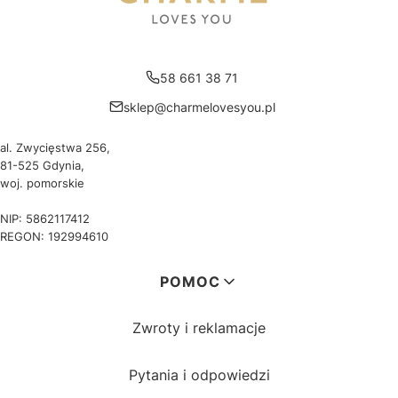
58 661 38 71
sklep@charmelovesyou.pl
al. Zwycięstwa 256,
81-525 Gdynia,
woj. pomorskie
NIP: 5862117412
REGON: 192994610
Linki w stopce
POMOC
Zwroty i reklamacje
Pytania i odpowiedzi