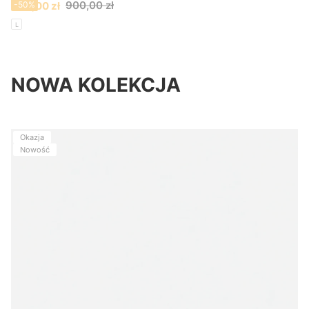
Cena promocyjna
900,00 zł
450,00 zł
-50%
L
NOWA KOLEKCJA
Okazja
Nowość