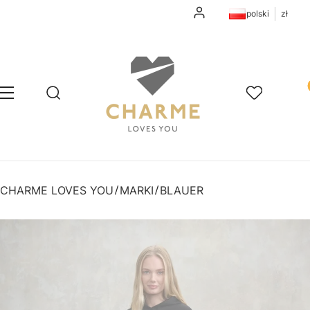
Zaloguj się
polski
zł
Pr
Otwórz wyszukiwarkę
Szukaj
Menu
Ulubione
K
CHARME LOVES YOU
MARKI
BLAUER