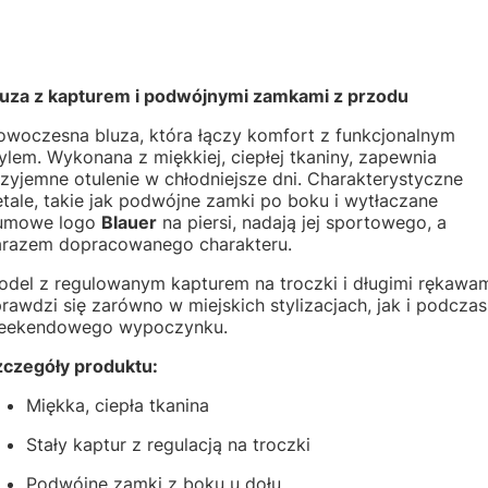
luza z kapturem i podwójnymi zamkami z przodu
owoczesna bluza, która łączy komfort z funkcjonalnym
ylem. Wykonana z miękkiej, ciepłej tkaniny, zapewnia
zyjemne otulenie w chłodniejsze dni. Charakterystyczne
tale, takie jak podwójne zamki po boku i wytłaczane
umowe logo
Blauer
na piersi, nadają jej sportowego, a
arazem dopracowanego charakteru.
odel z regulowanym kapturem na troczki i długimi rękawa
rawdzi się zarówno w miejskich stylizacjach, jak i podczas
eekendowego wypoczynku.
zczegóły produktu:
Miękka, ciepła tkanina
Stały kaptur z regulacją na troczki
Podwójne zamki z boku u dołu