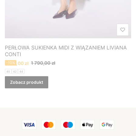
PERŁOWA SUKIENKA MIDI Z WIĄZANIEM LIVIANA
CONTI
Cena promocyjna
1 790,00 zł
1 610,00 zł
-10%
40
42
44
Zobacz produkt