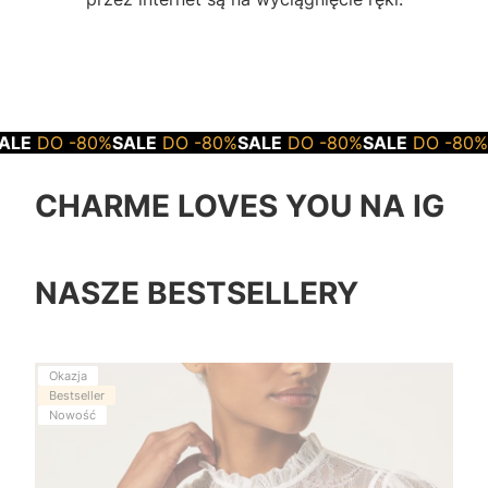
0%
SALE
DO -80%
SALE
DO -80%
SALE
DO -80%
SALE
DO -
CHARME LOVES YOU NA IG
NASZE BESTSELLERY
Okazja
Bestseller
Nowość