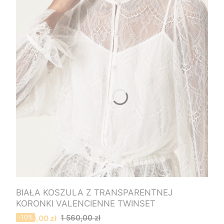
BIAŁA KOSZULA Z TRANSPARENTNEJ
KORONKI VALENCIENNE TWINSET
Cena promocyjna
1 560,00 zł
1 400,00 zł
-10%