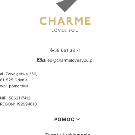
58 661 38 71
sklep@charmelovesyou.pl
al. Zwycięstwa 256,
81-525 Gdynia,
woj. pomorskie
NIP: 5862117412
REGON: 192994610
Linki w stopce
POMOC