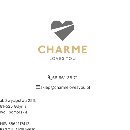
58 661 38 71
sklep@charmelovesyou.pl
al. Zwycięstwa 256,
81-525 Gdynia,
woj. pomorskie
NIP: 5862117412
REGON: 192994610