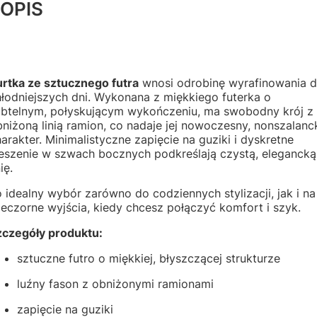
OPIS
urtka ze sztucznego futra
wnosi odrobinę wyrafinowania 
łodniejszych dni. Wykonana z miękkiego futerka o
ubtelnym, połyskującym wykończeniu, ma swobodny krój z
niżoną linią ramion, co nadaje jej nowoczesny, nonszalanc
arakter. Minimalistyczne zapięcie na guziki i dyskretne
ieszenie w szwach bocznych podkreślają czystą, elegancką
nię.
 idealny wybór zarówno do codziennych stylizacji, jak i na
eczorne wyjścia, kiedy chcesz połączyć komfort i szyk.
zczegóły produktu:
sztuczne futro o miękkiej, błyszczącej strukturze
luźny fason z obniżonymi ramionami
zapięcie na guziki