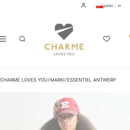
Zaloguj się
polski
zł
Pr
Otwórz wyszukiwarkę
Szukaj
Menu
Ulubione
K
CHARME LOVES YOU
MARKI
ESSENTIEL ANTWERP