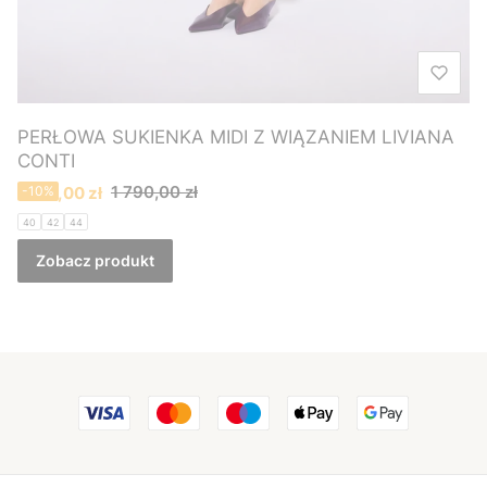
PERŁOWA SUKIENKA MIDI Z WIĄZANIEM LIVIANA
CONTI
Cena promocyjna
1 790,00 zł
1 610,00 zł
-10%
40
42
44
Zobacz produkt