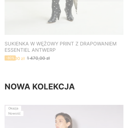
SUKIENKA W WĘŻOWY PRINT Z DRAPOWANIEM
ESSENTIEL ANTWERP
Cena promocyjna
1 470,00 zł
290,00 zł
-80%
NOWA KOLEKCJA
Okazja
Nowość