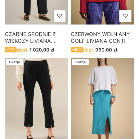
CZARNE SPODNIE Z
CZERWONY WEŁNIANY
WISKOZY LIVIANA
GOLF LIVIANA CONTI
CONTI
Cena promocyjna
Cena promocyjna
1 020,00 zł
960,00 zł
300,00 zł
-71%
480,00 zł
-50%
Okazja
Okazja