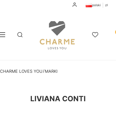
Zaloguj się
polski
zł
Pr
Otwórz wyszukiwarkę
Szukaj
Menu
Ulubione
K
CHARME LOVES YOU
MARKI
LIVIANA CONTI