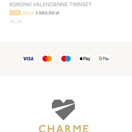
KORONKI VALENCIENNE TWINSET
Cena promocyjna
1 560,00 zł
1 400,00 zł
-10%
40
44