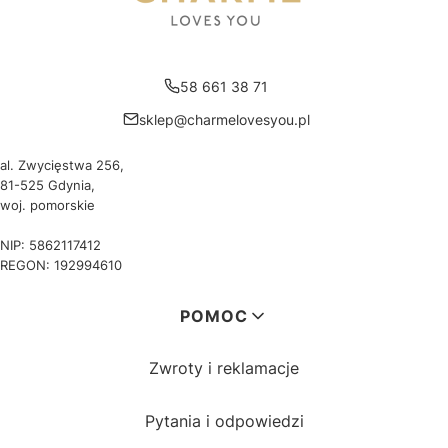
58 661 38 71
sklep@charmelovesyou.pl
al. Zwycięstwa 256,
81-525 Gdynia,
woj. pomorskie
NIP: 5862117412
REGON: 192994610
Linki w stopce
POMOC
Zwroty i reklamacje
Pytania i odpowiedzi