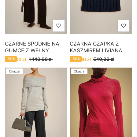
CZARNE SPODNIE NA
CZARNA CZAPKA Z
GUMCE Z WEŁNY
KASZMIREM LIVIANA
POLAROWEJ LIVIANA
CONTI
Cena promocyjna
Cena promocyjna
1 140,00 zł
540,00 zł
570,00 zł
-50%
270,00 zł
-50%
CONTI
Okazja
Okazja