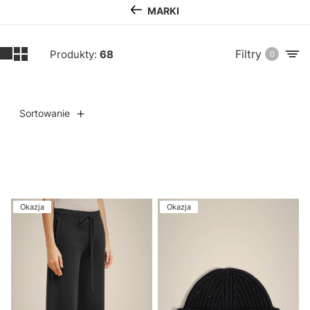
MARKI
Filtry
Produkty:
68
0
Sortowanie
Lista produktów
Okazja
Okazja