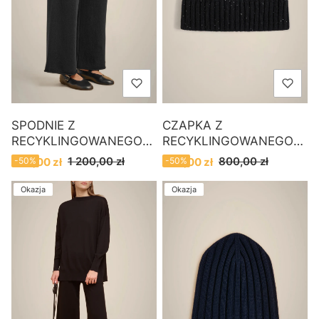
SPODNIE Z
CZAPKA Z
RECYKLINGOWANEGO
RECYKLINGOWANEGO
KASZMIRU LIVIANA
KASZMIRU Z
Cena promocyjna
Cena promocyjna
1 200,00 zł
800,00 zł
600,00 zł
-50%
400,00 zł
-50%
CONTI
MIKROKORALIKAMI
LIVIANA CONTI
Okazja
Okazja