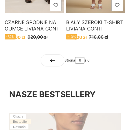
CZARNE SPODNIE NA
BIAŁY SZEROKI T-SHIRT
GUMCE LIVIANA CONTI
LIVIANA CONTI
Cena promocyjna
Cena promocyjna
920,00 zł
710,00 zł
300,00 zł
-67%
640,00 zł
-10%
Strona
z 6
NASZE BESTSELLERY
Okazja
Bestseller
Nowość