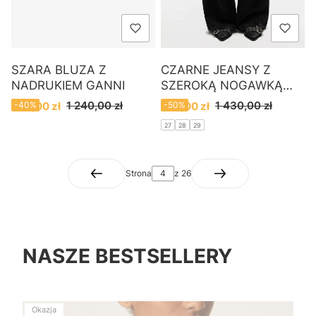
SZARA BLUZA Z
CZARNE JEANSY Z
NADRUKIEM GANNI
SZEROKĄ NOGAWKĄ
GANNI
Cena promocyjna
Cena promocyjna
1 240,00 zł
1 430,00 zł
750,00 zł
-40%
720,00 zł
-50%
27
28
29
Strona
z 26
NASZE BESTSELLERY
Okazja