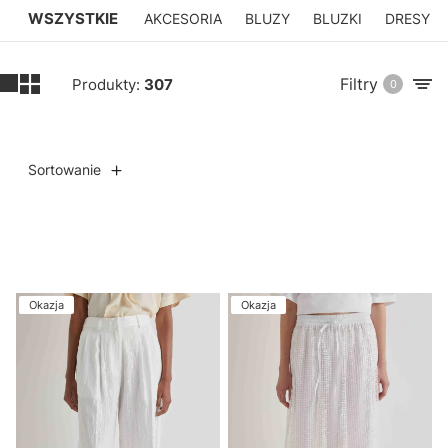
WSZYSTKIE
AKCESORIA
BLUZY
BLUZKI
DRESY
Filtry
Produkty:
307
0
Sortowanie
Lista produktów
Okazja
Okazja