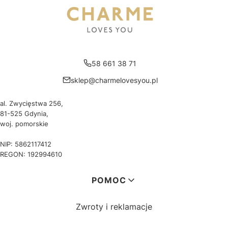
58 661 38 71
sklep@charmelovesyou.pl
al. Zwycięstwa 256,
81-525 Gdynia,
woj. pomorskie
NIP: 5862117412
REGON: 192994610
Linki w stopce
POMOC
Zwroty i reklamacje