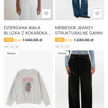
DZIERGANA BIAŁA
NIEBIESKIE JEANSY
BLUZKA Z KOKARDKAMI
STRUKTURALNE GANNI
MEIMEIJ
Cena promocyjna
Cena promocyjna
1 040,00 zł
1 330,00 zł
520,00 zł
-50%
670,00 zł
-50%
40
42
44
26
27
29
Okazja
Okazja