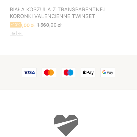
BIAŁA KOSZULA Z TRANSPARENTNEJ
KORONKI VALENCIENNE TWINSET
Cena promocyjna
1 560,00 zł
1 400,00 zł
-10%
40
44