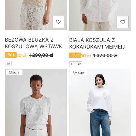
BEŻOWA BLUZKA Z
BIAŁA KOSZULA Z
KOSZULOWĄ WSTAWKĄ
KOKARDKAMI MEIMEIJ
MEIMEIJ
Cena promocyjna
Cena promocyjna
1 290,00 zł
1 370,00 zł
650,00 zł
-50%
690,00 zł
-50%
40
40
42
Okazja
Okazja