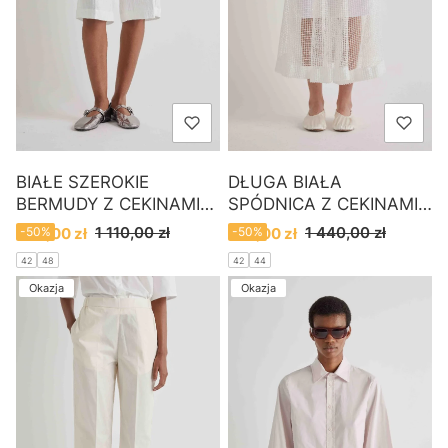
BIAŁE SZEROKIE
DŁUGA BIAŁA
BERMUDY Z CEKINAMI
SPÓDNICA Z CEKINAMI
MEIMEIJ
MEIMEIJ
Cena promocyjna
Cena promocyjna
1 110,00 zł
1 440,00 zł
550,00 zł
-50%
720,00 zł
-50%
42
48
42
44
Okazja
Okazja