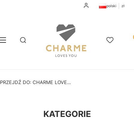
Zaloguj się
polski
zł
Pr
Otwórz wyszukiwarkę
Szukaj
Menu
Ulubione
K
PRZEJDŹ DO:
CHARME LOVES YOU
KATEGORIE