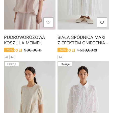
PUDROWORÓŻOWA
BIAŁA SPÓDNICA MAXI
KOSZULA MEIMEIJ
Z EFEKTEM GNIECENIA
MEIMEIJ
Cena promocyjna
Cena promocyjna
980,00 zł
1 530,00 zł
490,00 zł
-50%
770,00 zł
-50%
42
44
44
Okazja
Okazja