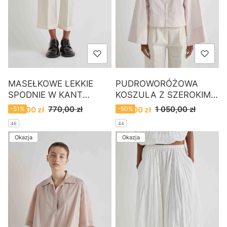
MASEŁKOWE LEKKIE
PUDROWORÓŻOWA
SPODNIE W KANT
KOSZULA Z SZEROKIMI
MEIMEIJ
RĘKAWAMI MEIMEIJ
Cena promocyjna
Cena promocyjna
770,00 zł
1 050,00 zł
380,00 zł
-51%
520,00 zł
-50%
46
44
Okazja
Okazja