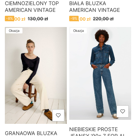
CIEMNOZIELONY TOP
BIAŁA BLUZKA
AMERICAN VINTAGE
AMERICAN VINTAGE
Cena promocyjna
Cena promocyjna
130,00 zł
220,00 zł
120,00 zł
-8%
200,00 zł
-9%
Okazja
Okazja
NIEBIESKIE PROSTE
GRANAOWA BLUZKA