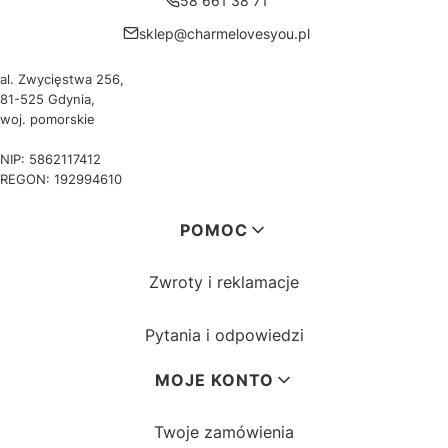
58 661 38 71
sklep@charmelovesyou.pl
al. Zwycięstwa 256,
81-525 Gdynia,
woj. pomorskie
NIP: 5862117412
REGON: 192994610
Linki w stopce
POMOC
Zwroty i reklamacje
Pytania i odpowiedzi
MOJE KONTO
Twoje zamówienia