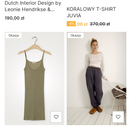
Dutch Interior Design by
KORALOWY T-SHIRT
Leonie Hendrikse &
JUVIA
Jeroen Stock
Cena
190,00 zł
Holenderski design
Cena promocyjna
370,00 zł
340,00 zł
-8%
wnętrz
Okazja
Okazja