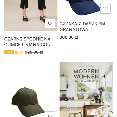
CZPAKA Z DASZKIEM
GRANATOWA
AERONAUTICA MILITARE
Cena
300,00 zł
CZARNE SPODNIE NA
GUMCE LIVIANA CONTI
Cena promocyjna
920,00 zł
300,00 zł
-67%