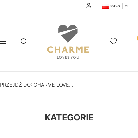
Zaloguj się
polski
zł
Pr
Otwórz wyszukiwarkę
Szukaj
Menu
Ulubione
K
PRZEJDŹ DO:
CHARME LOVES YOU
KATEGORIE