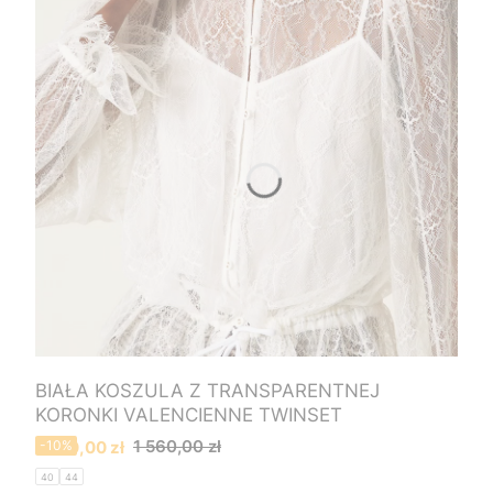
BIAŁA KOSZULA Z TRANSPARENTNEJ
KORONKI VALENCIENNE TWINSET
Cena promocyjna
1 560,00 zł
1 400,00 zł
-10%
40
44