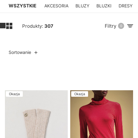
WSZYSTKIE
AKCESORIA
BLUZY
BLUZKI
DRESY
Filtry
Produkty:
307
0
Sortowanie
Lista produktów
Okazja
Okazja