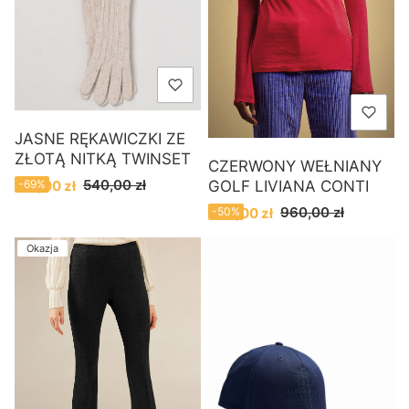
JASNE RĘKAWICZKI ZE
ZŁOTĄ NITKĄ TWINSET
CZERWONY WEŁNIANY
Cena promocyjna
540,00 zł
170,00 zł
-69%
GOLF LIVIANA CONTI
Cena promocyjna
960,00 zł
480,00 zł
-50%
Okazja