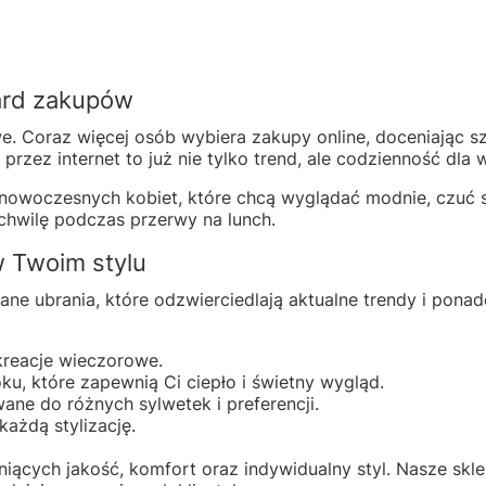
dard zakupów
we. Coraz więcej osób wybiera zakupy online, doceniając
zez internet to już nie tylko trend, ale codzienność dla w
woczesnych kobiet, które chcą wyglądać modnie, czuć si
 chwilę podczas przerwy na lunch.
w Twoim stylu
ane ubrania, które odzwierciedlają aktualne trendy i pon
kreacje wieczorowe.
ku, które zapewnią Ci ciepło i świetny wygląd.
ane do różnych sylwetek i preferencji.
każdą stylizację.
iących jakość, komfort oraz indywidualny styl. Nasze skle