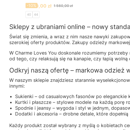
Cena promocyjna
1 400,00 zł
-10%
1 560,00 zł
40
44
Sklepy z ubraniami online – nowy stan
Świat się zmienia, a wraz z nim nasze nawyki zakupo
szerokiej oferty produktów. Zakupy odzieży markowej pr
W Charme Loves You doskonale rozumiemy potrzeby no
od tego, czy relaksują się na kanapie, czy łapią wolną
Odkryj naszą ofertę – markowa odzież 
W naszym sklepie znajdziesz starannie wyselekcjonow
innymi:
Sukienki – od casualowych fasonów po eleganckie 
Kurtki i płaszcze – stylowe modele na każdą porę ro
Spodnie i jeansy – wygoda i styl w jednym, dopasow
Dodatki i akcesoria – drobne detale, które dopełnią 
Każdy produkt został wybrany z myślą o kobietach cen