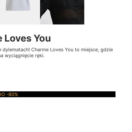
e Loves You
ch dylematach! Charme Loves You to miejsce, gdzie
 wyciągnięcie ręki.
%
SALE
DO -80%