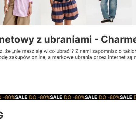
rnetowy z ubraniami - Charm
esz, że „nie masz się w co ubrać”? Z nami zapomnisz o taki
ę zakupów online, a markowe ubrania przez internet są na
SALE
DO -80%
SALE
DO -80%
SALE
DO -80%
SALE
DO -80
G