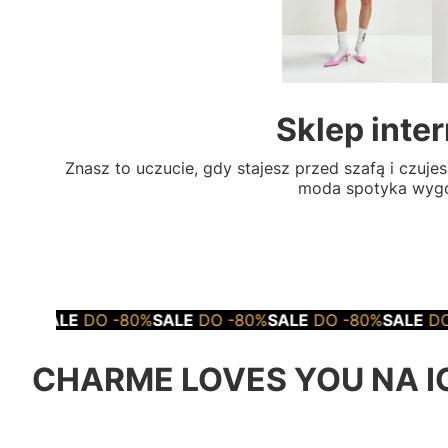
Sklep inte
Znasz to uczucie, gdy stajesz przed szafą i czuj
moda spotyka wygod
ALE
DO -80%
SALE
DO -80%
SALE
DO -80%
SALE
DO -80%
CHARME LOVES YOU NA I