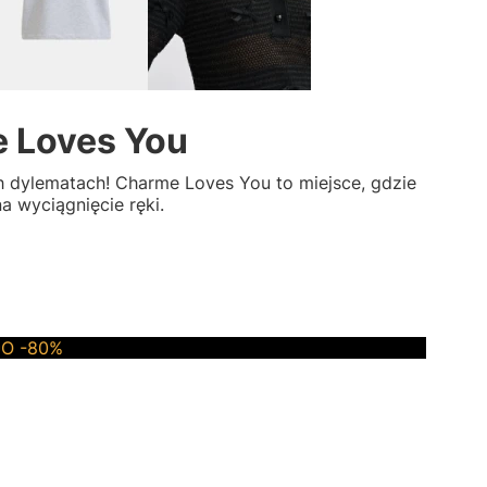
e Loves You
ch dylematach! Charme Loves You to miejsce, gdzie
 wyciągnięcie ręki.
%
SALE
DO -80%