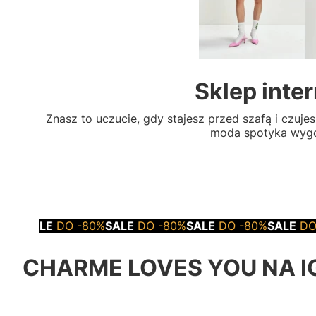
Sklep inte
Znasz to uczucie, gdy stajesz przed szafą i czuj
moda spotyka wygod
LE
DO -80%
SALE
DO -80%
SALE
DO -80%
SALE
DO -80%
S
CHARME LOVES YOU NA I