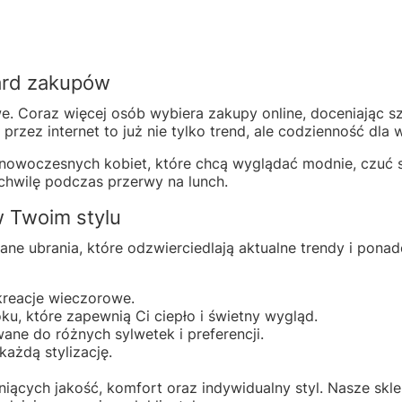
dard zakupów
we. Coraz więcej osób wybiera zakupy online, doceniając
zez internet to już nie tylko trend, ale codzienność dla w
woczesnych kobiet, które chcą wyglądać modnie, czuć si
 chwilę podczas przerwy na lunch.
w Twoim stylu
ane ubrania, które odzwierciedlają aktualne trendy i pon
kreacje wieczorowe.
ku, które zapewnią Ci ciepło i świetny wygląd.
ane do różnych sylwetek i preferencji.
każdą stylizację.
iących jakość, komfort oraz indywidualny styl. Nasze skle