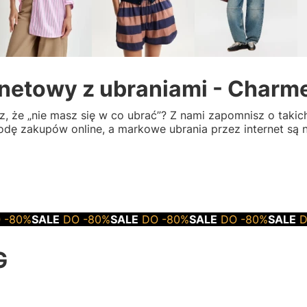
rnetowy z ubraniami - Charm
esz, że „nie masz się w co ubrać”? Z nami zapomnisz o taki
ę zakupów online, a markowe ubrania przez internet są na
ALE
DO -80%
SALE
DO -80%
SALE
DO -80%
SALE
DO -80
G