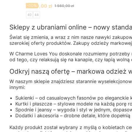
Cena promocyjna
1 400,00 zł
-10%
1 560,00 zł
40
44
Sklepy z ubraniami online – nowy stan
Świat się zmienia, a wraz z nim nasze nawyki zakupo
szerokiej oferty produktów. Zakupy odzieży markowej pr
W Charme Loves You doskonale rozumiemy potrzeby no
od tego, czy relaksują się na kanapie, czy łapią wolną
Odkryj naszą ofertę – markowa odzież 
W naszym sklepie znajdziesz starannie wyselekcjonow
innymi:
Sukienki – od casualowych fasonów po eleganckie 
Kurtki i płaszcze – stylowe modele na każdą porę ro
Spodnie i jeansy – wygoda i styl w jednym, dopasow
Dodatki i akcesoria – drobne detale, które dopełnią 
Każdy produkt został wybrany z myślą o kobietach cen