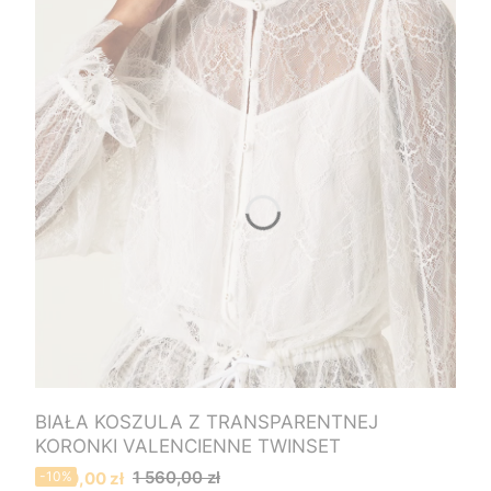
BIAŁA KOSZULA Z TRANSPARENTNEJ
KORONKI VALENCIENNE TWINSET
Cena promocyjna
1 560,00 zł
1 400,00 zł
-10%