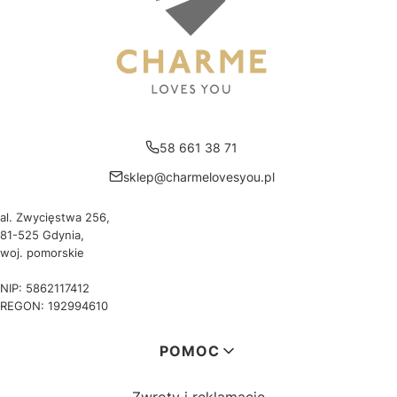
58 661 38 71
sklep@charmelovesyou.pl
al. Zwycięstwa 256,
81-525 Gdynia,
woj. pomorskie
NIP: 5862117412
REGON: 192994610
Linki w stopce
POMOC