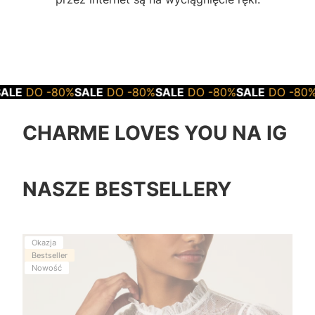
0%
SALE
DO -80%
SALE
DO -80%
SALE
DO -80%
SALE
DO -
CHARME LOVES YOU NA IG
NASZE BESTSELLERY
Okazja
Bestseller
Nowość