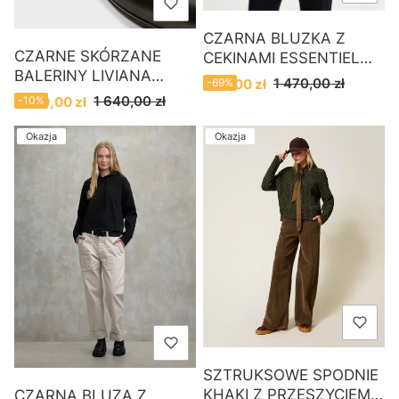
CZARNA BLUZKA Z
CZARNE SKÓRZANE
CEKINAMI ESSENTIEL
BALERINY LIVIANA
ANTWERP
Cena promocyjna
1 470,00 zł
450,00 zł
-69%
CONTI
Cena promocyjna
1 640,00 zł
1 480,00 zł
-10%
Okazja
Okazja
SZTRUKSOWE SPODNIE
KHAKI Z PRZESZYCIEM
CZARNA BLUZA Z