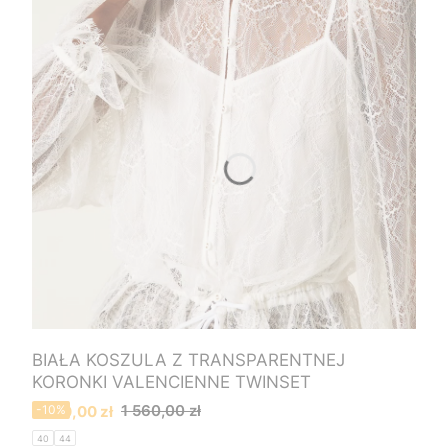
BIAŁA KOSZULA Z TRANSPARENTNEJ
KORONKI VALENCIENNE TWINSET
Cena promocyjna
1 560,00 zł
1 400,00 zł
-10%
40
44