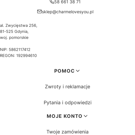
58 661 38 71
sklep@charmelovesyou.pl
al. Zwycięstwa 256,
81-525 Gdynia,
woj. pomorskie
NIP: 5862117412
REGON: 192994610
Linki w stopce
POMOC
Zwroty i reklamacje
Pytania i odpowiedzi
MOJE KONTO
Twoje zamówienia