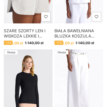
SZARE SZORTY LEN I
BIAŁA BAWEŁNIANA
WISKOZA LEKKIE I
BLUZKA KOSZULA
ELEGANCKIE LIVIANA
LIVIANA CONTI
Cena promocyjna
Cena promocyjna
1 140,00 zł
1 140,00 zł
1 020,00 zł
-11%
1 020,00 zł
-11%
CONTI
Okazja
Okazja