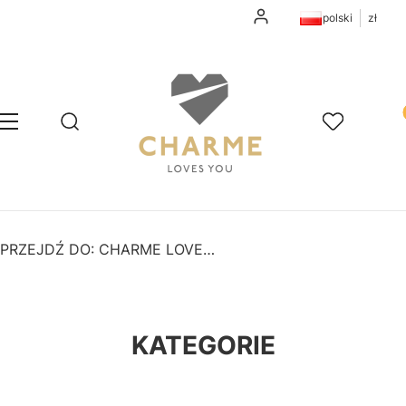
Zaloguj się
polski
zł
Pr
Otwórz wyszukiwarkę
Szukaj
Menu
Ulubione
K
PRZEJDŹ DO:
CHARME LOVES YOU
KATEGORIE