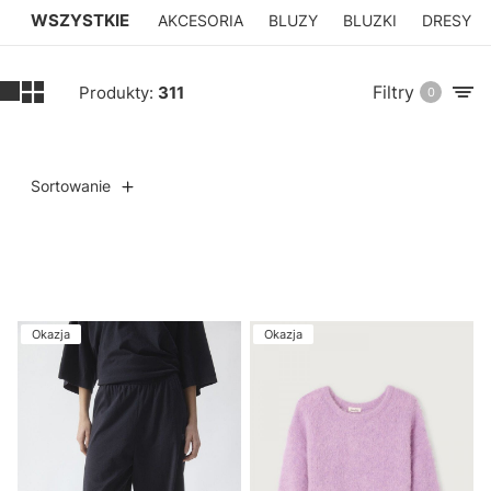
WSZYSTKIE
AKCESORIA
BLUZY
BLUZKI
DRESY
Filtry
Produkty:
311
0
Sortowanie
Lista produktów
Okazja
Okazja