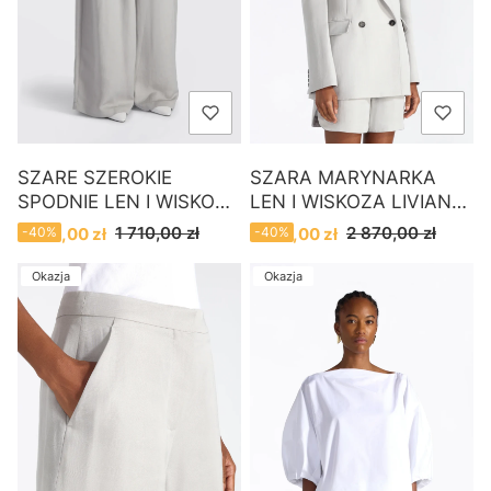
SZARE SZEROKIE
SZARA MARYNARKA
SPODNIE LEN I WISKOZA
LEN I WISKOZA LIVIANA
LIVIANA CONTI
CONTI
Cena promocyjna
Cena promocyjna
1 710,00 zł
2 870,00 zł
1 030,00 zł
-40%
1 730,00 zł
-40%
Okazja
Okazja