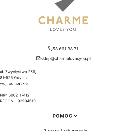
58 661 38 71
sklep@charmelovesyou.pl
al. Zwycięstwa 256,
81-525 Gdynia,
woj. pomorskie
NIP: 5862117412
REGON: 192994610
Linki w stopce
POMOC