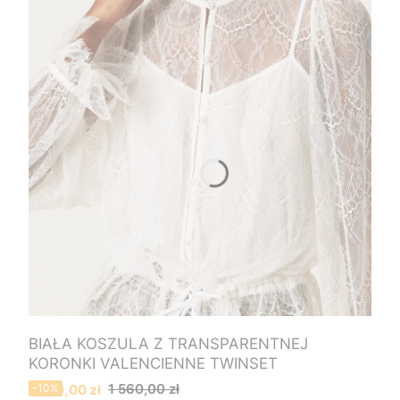
BIAŁA KOSZULA Z TRANSPARENTNEJ
KORONKI VALENCIENNE TWINSET
Cena promocyjna
1 560,00 zł
1 400,00 zł
-10%