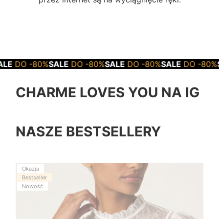
%
SALE
DO -80%
SALE
DO -80%
SALE
DO -80%
SALE
DO -8
CHARME LOVES YOU NA IG
NASZE BESTSELLERY
Okazja
Bestseller
Nowość